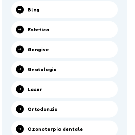
Blog
Estetica
Gengive
Gnatologia
Laser
Ortodonzia
Ozonoterpia dentale