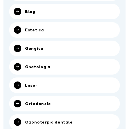
Blog
Estetica
Gengive
Gnatologia
Laser
Ortodonzia
Ozonoterpia dentale