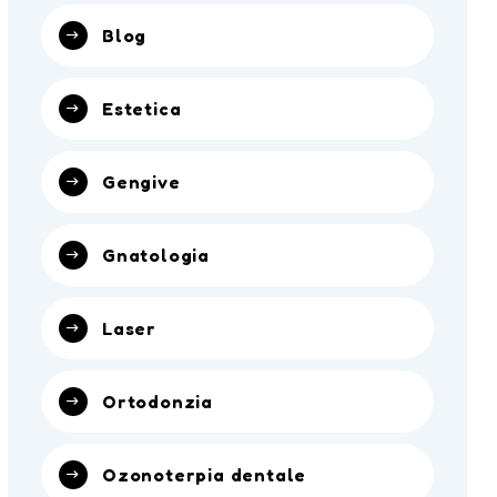
Blog
Estetica
Gengive
Gnatologia
Laser
Ortodonzia
Ozonoterpia dentale