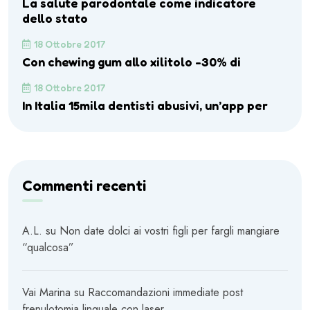
La salute parodontale come indicatore
dello stato
18 Ottobre 2017
Con chewing gum allo xilitolo -30% di
18 Ottobre 2017
In Italia 15mila dentisti abusivi, un’app per
Commenti recenti
A.L.
su
Non date dolci ai vostri figli per fargli mangiare
“qualcosa”
Vai Marina
su
Raccomandazioni immediate post
frenulotomia linguale con laser