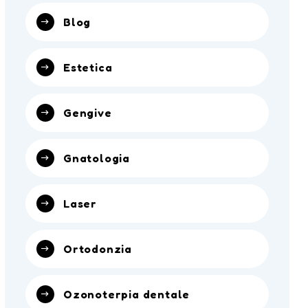
Blog
Estetica
Gengive
Gnatologia
Laser
Ortodonzia
Ozonoterpia dentale