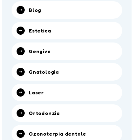
Blog
Estetica
Gengive
Gnatologia
Laser
Ortodonzia
Ozonoterpia dentale