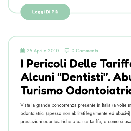
Leggi Di Più
25 Aprile 2010
0 Comments
I Pericoli Delle Tari
Alcuni “dentisti”. Ab
Turismo Odontoiatri
Vista la grande concorrenza presente in Italia (a volte mo
odontoiatrici (spesso non abilitati legalmente ed abusiv
prestazioni odontoiatriche a basse tariffe, o come si us