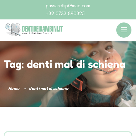
passarettip@mac.com
+39 0733 890325
Tag:
denti mal di schiena
Home
denti mal di schiena