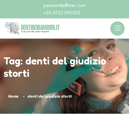
passarettip@mac.com
+39 0733 890325
Tag:
denti del giudizio
storti
Home
denti del giudizio storti