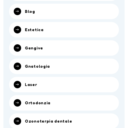
Blog
Estetica
Gengive
Gnatologia
Laser
Ortodonzia
Ozonoterpia dentale