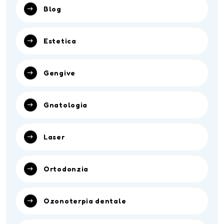
Blog
Estetica
Gengive
Gnatologia
Laser
Ortodonzia
Ozonoterpia dentale