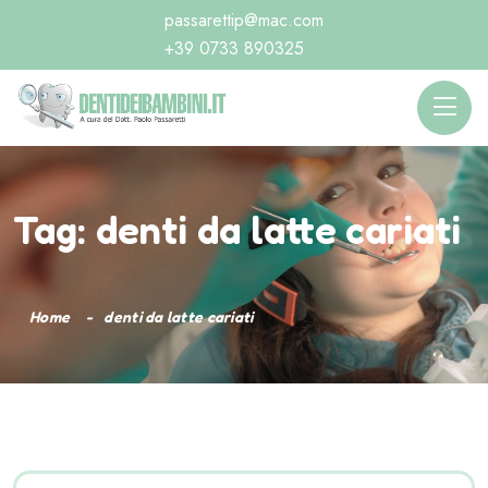
passarettip@mac.com
+39 0733 890325
Tag:
denti da latte cariati
Home
denti da latte cariati