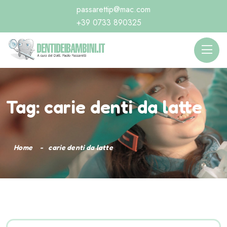
passarettip@mac.com
+39 0733 890325
Tag:
carie denti da latte
Home
carie denti da latte