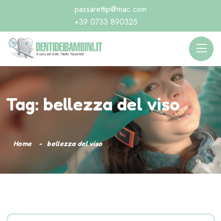
passarettip@mac.com
+39 0733 890325
Tag:
bellezza del viso
Home
bellezza del viso