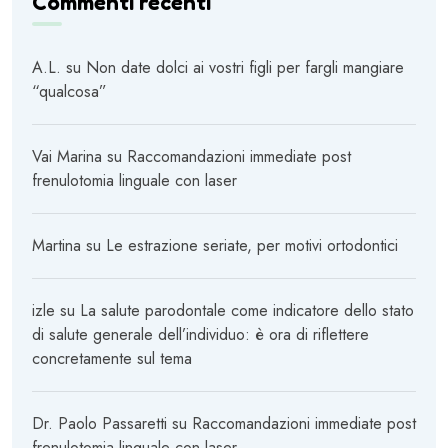
Commenti recenti
A.L.
su
Non date dolci ai vostri figli per fargli mangiare
“qualcosa”
Vai Marina
su
Raccomandazioni immediate post
frenulotomia linguale con laser
Martina
su
Le estrazione seriate, per motivi ortodontici
izle
su
La salute parodontale come indicatore dello stato
di salute generale dell’individuo: è ora di riflettere
concretamente sul tema
Dr. Paolo Passaretti
su
Raccomandazioni immediate post
frenulotomia linguale con laser