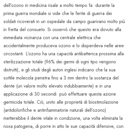
dell’ozono in medicina risale a molto tempo fa: durante la
prima guerra mondiale si vide che le ferite di guerra dei
soldati ricoverati in un ospedale da campo guarivano molto più
in fretta del consueto. Si osservò che questo era dovuto alla
immediata vicinanza con una centrale elettrica che
accidentalmente produceva ozono e lo disperdeva nelle aree
circostanti. L’ozono ha una capacità antibatterica prossima alla
sterilizzazione totale (96% dei germi di ogni tipo vengono
distrutti), e gli studi degli autori inglesi indicano che la sua
sottile molecola penetra fino a 3 mm dentro la sostanza del
dente (un valore molto elevato indubbiamente) e in una
applicazione di 30 secondi può effettuare questa azione
germicida totale. Ciò, unito alle proprietà di biostimolazione
(antidolorifiche e antinfiammatorie naturali dell’ozono)
metterebbe il dente vitale in condizione, una volta eliminata la
noxa patogena, di porre in atto le sue capacità difensive, con